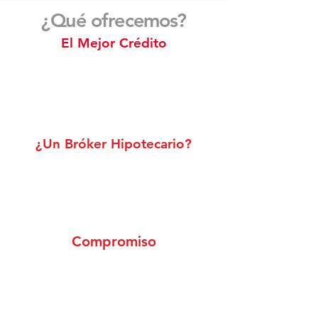
¿Qué ofrecemos?
El Mejor Crédito
Contamos con una amplia gama de
productos hipotecarios, de diferentes
instituciones financieras y/o sofoles
¿Un Bróker Hipotecario?
Es un asesor de crédito hipotecario,
que te ayuda a encontrar la mejor
opción de financiamiento para adquirir
un patrimonio.
Compromiso
Te ayudamos en el proceso de
selección de un producto hipotecario,
aprobación de tu crédito y firma de
escrituras.